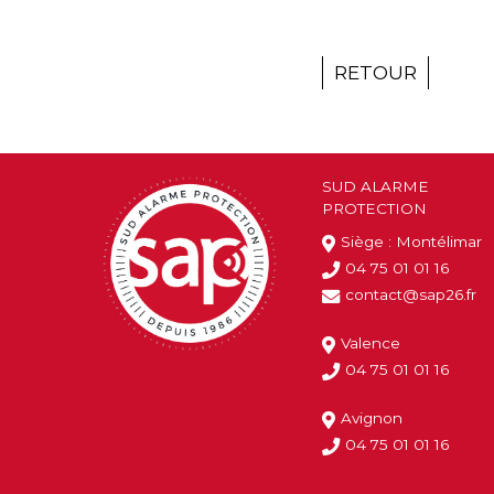
RETOUR
SUD ALARME
PROTECTION
Siège : Montélimar
04 75 01 01 16
contact@sap26.fr
Valence
04 75 01 01 16
Avignon
04 75 01 01 16