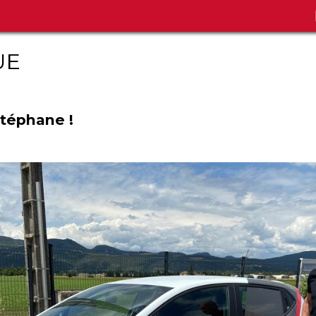
UE
téphane !