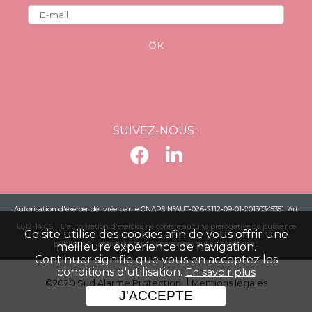
OK
SUIVEZ-NOUS :
Autorisation d'exercer délivrée par le CNAPS N°AUT-026-2112-09-01-20130345351. Art
L612-14 CSI : L'autorisation d'exercice ne confère aucune prérogative de puissance
Ce site utilise des cookies afin de vous offrir une
publique à l'entreprise ou aux personnes qui en bénéficient.
meilleure expérience de navigation.
Continuer signifie que vous en acceptez les
conditions d'utilisation.
En savoir plus
©2020 Sud Alarme Protection
Mentions légales
J'ACCEPTE
Politique de confidentialité